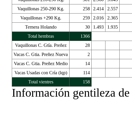
Vaquillonas 250-290 Kg.
258
2.414
2.557
Vaquillonas +290 Kg.
259
2.016
2.365
Ternera Holando
30
1.493
1.935
Total hembras
1366
Vaquillonas C. Gtía. Preñez
28
Vacas C. Gtia. Preñez Nueva
2
Vacas C. Gtia. Preñez Medio
14
Vacas Usadas con Cría (lqp)
114
Total vientres
158
Información gentileza de