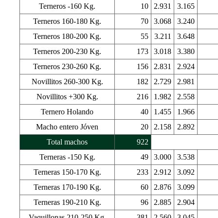
Terneros -160 Kg.
10
2.931
3.165
Terneros 160-180 Kg.
70
3.068
3.240
Terneros 180-200 Kg.
55
3.211
3.648
Terneros 200-230 Kg.
173
3.018
3.380
Terneros 230-260 Kg.
156
2.831
2.924
Novillitos 260-300 Kg.
182
2.729
2.981
Novillitos +300 Kg.
216
1.982
2.558
Ternero Holando
40
1.455
1.966
Macho entero Jóven
20
2.158
2.892
Total machos
922
Terneras -150 Kg.
49
3.000
3.538
Terneras 150-170 Kg.
233
2.912
3.092
Terneras 170-190 Kg.
60
2.876
3.099
Terneras 190-210 Kg.
96
2.885
2.904
Vaquillonas 210-250 Kg.
381
2.560
3.045