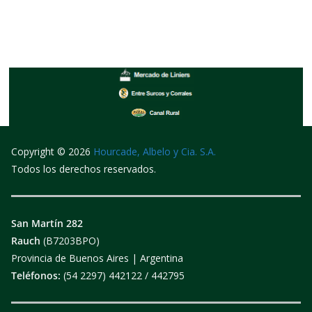
s
s
v
q
t
e
u
a
n
e
s
t
d
d
o
Copyright © 2026
Hourcade, Albelo y Cia. S.A.
a
e
s
Todos los derechos reservados.
y
E
v
v
San Martín 282
Rauch
(B7203BPO)
i
e
Provincia de Buenos Aires | Argentina
s
n
Teléfonos:
(54 2297) 442122 / 442795
t
t